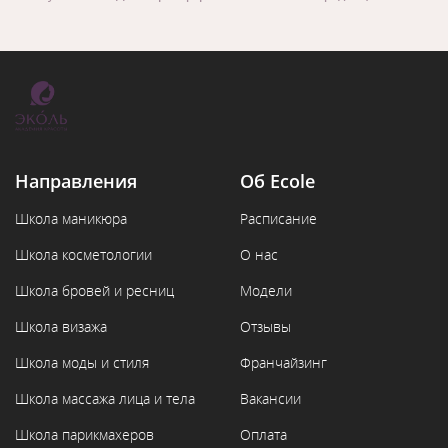
Направления
Об Ecole
Школа маникюра
Расписание
Школа косметологии
О нас
Школа бровей и ресниц
Модели
Школа визажа
Отзывы
Школа моды и стиля
Франчайзинг
Школа массажа лица и тела
Вакансии
Школа парикмахеров
Оплата