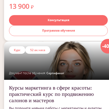
13 900
₽
Консультация
Программа обучения
-4
Курс
52 ак.часа
Документ после обучения:
Сертификат
Курсы маркетинга в сфере красоты:
практический курс по продвижению
салонов и мастеров
Вы получите навыки работы с маркетингом и аудитом,