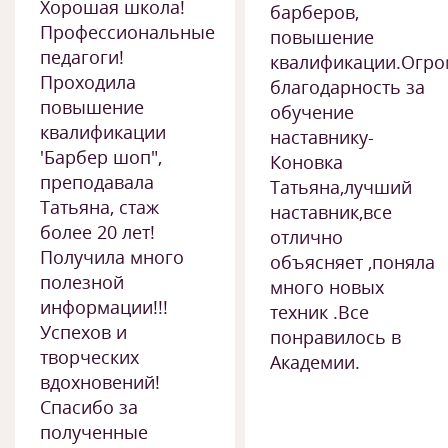
Хорошая школа!
барберов,
Профессиональные
повышение
педагоги!
квалификации.Огро
Проходила
благодарность за
повышение
обучение
квалификации
наставнику-
'Барбер шоп",
Коновка
преподавала
Татьяна,лучший
Татьяна, стаж
наставник,все
более 20 лет!
отлично
Получила много
объясняет ,поняла
полезной
много новых
информации!!!
техник .Все
Успехов и
понравилось в
творческих
Академии.
вдохновений!
Спасибо за
полученные