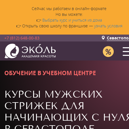
Сейчас мы работаем в онлайн-формате
Но вы можете:
👉
Выбрать курс и учиться из дома
👉 Открыть свою школу по франшизе —
узнать условия
+7 (812) 648-00-83
Севастопо
ОБУЧЕНИЕ В УЧЕБНОМ ЦЕНТРЕ
КУРСЫ МУЖСКИХ
СТРИЖЕК ДЛЯ
НАЧИНАЮЩИХ С НУЛ
В СЕВАСТОПОЛЕ