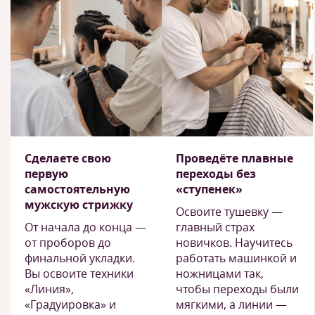
Сделаете свою
Проведёте плавные
первую
переходы без
самостоятельную
«ступенек»
мужскую стрижку
Освоите тушевку —
От начала до конца —
главный страх
от проборов до
новичков. Научитесь
финальной укладки.
работать машинкой и
Вы освоите техники
ножницами так,
«Линия»,
чтобы переходы были
«Градуировка» и
мягкими, а линии —