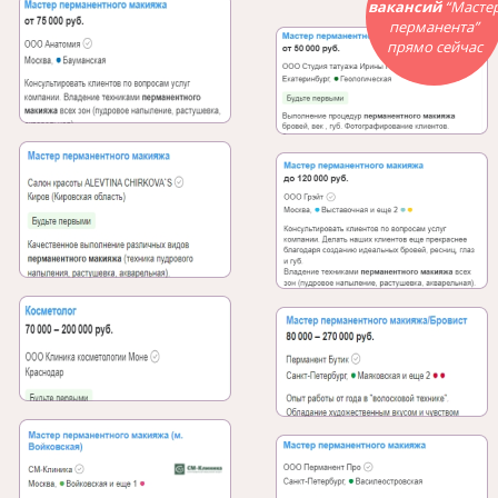
вакансий
“Масте
перманента”
прямо сейчас