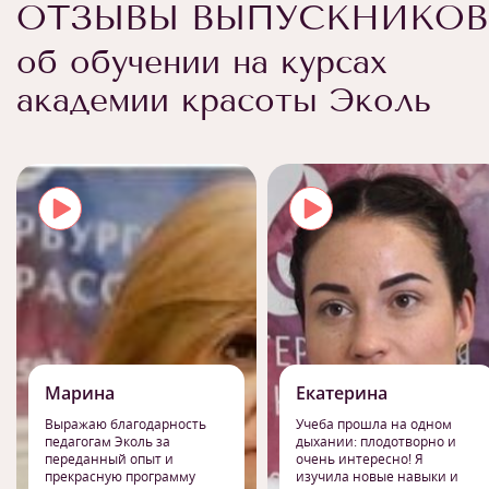
ОТЗЫВЫ ВЫПУСКНИКОВ
об обучении на курсах
академии красоты Эколь
Марина
Екатерина
Выражаю благодарность
Учеба прошла на одном
педагогам Эколь за
дыхании: плодотворно и
переданный опыт и
очень интересно! Я
прекрасную программу
изучила новые навыки и