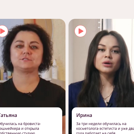
Татьяна
Ирина
бучилась на бровиста-
За три недели обучилась на
эшмейкера и открыла
косметолога-эстетиста и уже дв
обственную студию
года работает на себя