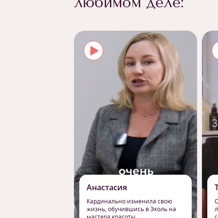
любимом деле:
Анастасия
Кардинально изменила свою
О
жизнь, обучившись в Эколь на
л
мастера красоты
с