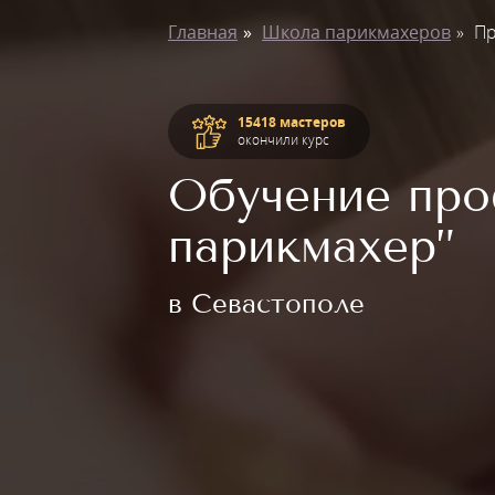
Главная
Школа парикмахеров
Пр
15418 мастеров
окончили курс
Обучение пр
парикмахер”
в Севастополе