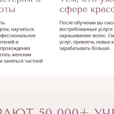
сфере крас
соты
После обучения вы смо
ать
востребованные услуги
ром, научиться
окрашиванию волос. См
рофессиональное
услуг, привлечь новых 
чтений и
зарабатывать больше.
 прохождения
отать женским
и заняться частной
АЮТ 50 000+ У