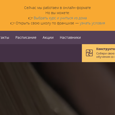
Сейчас мы работаем в онлайн-формате
Но вы можете:
👉
Выбрать курс и учиться из дома
👉 Открыть свою школу по франшизе —
узнать условия
такты
Расписание
Акции
Наставники
Конструкто
Собери свою
обучения со 