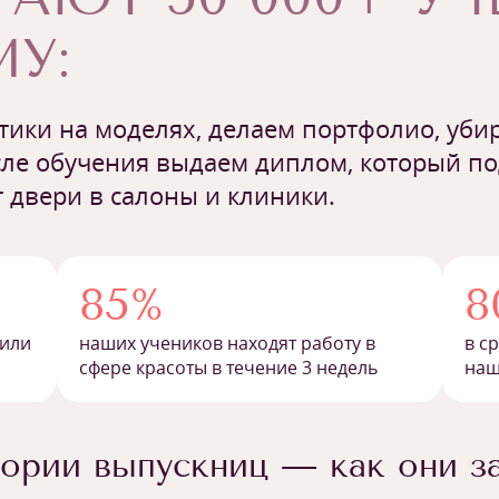
У:
ики на моделях, делаем портфолио, убир
ле обучения выдаем диплом, который п
 двери в салоны и клиники.
85%
8
 или
наших учеников находят работу в
в с
сфере красоты в течение 3 недель
наш
ории выпускниц — как они з