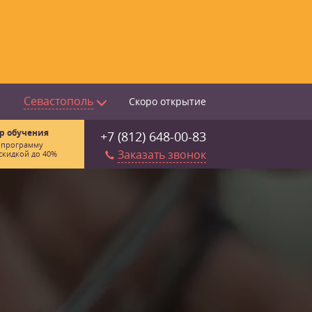
Севастополь
Скоро открытие
р обучения
+7 (812) 648-00-83
 программу
Заказать звонок
скидкой до 40%