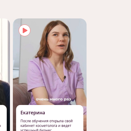
Екатерина
Роман
После обучения открыла свой
Сменил работу на 
а
кабинет косметолога и ведет
профессию массаж
успешный бизнес
свое призвание